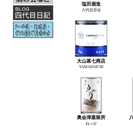
塩田酒造
六代目百合
大山甚七商店
YAMADAICHI
奥会津蒸留所
ねっか