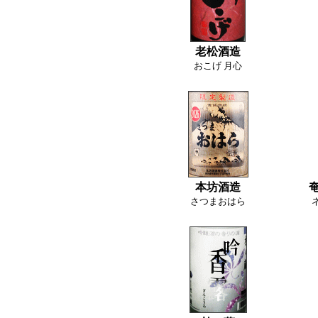
老松酒造
おこげ 月心
本坊酒造
さつまおはら