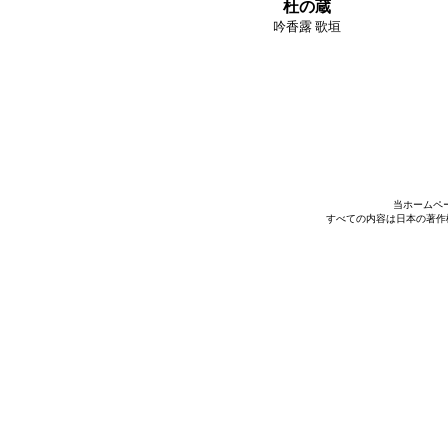
杜の蔵
吟香露 歌垣
当ホームペ
すべての内容は日本の著作