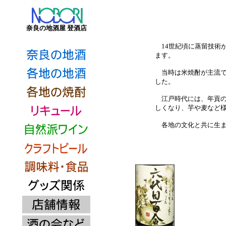
奈良の地酒屋 登酒店
14世紀頃に蒸留技術
ます。
当時は米焼酎が主流で
した。
江戸時代には、年貢の
しくなり、芋や麦など
各地の文化と共に生ま