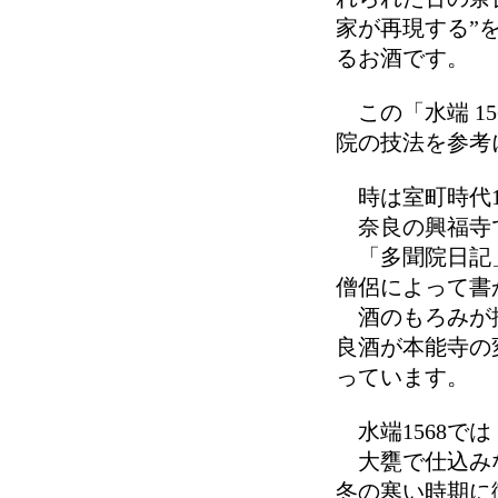
家が再現する”
るお酒です。
この「水端 1
院の技法を参考
時は室町時代1
奈良の興福寺
「多聞院日記」
僧侶によって書
酒のもろみが搾
良酒が本能寺の
っています。
水端1568では
大甕で仕込みな
冬の寒い時期に