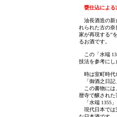
甕仕込による
油長酒造の新た
れられた古の奈
家が再現する”
るお酒です。
この「水端 1
技法を参考にし
時は室町時代1
「御酒之日記
この書物には、
暦寺で醸された
「水端 1355
現代日本では完
な日本酒です。