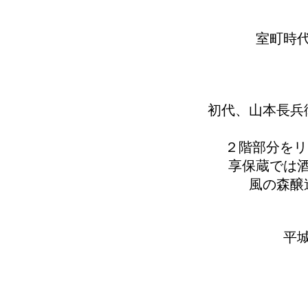
室町時
初代、山本長兵
２階部分をリ
享保蔵では
風の森醸
平