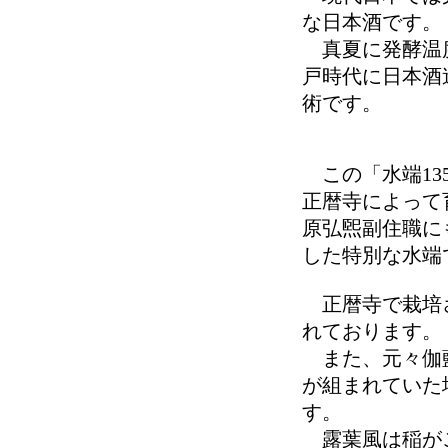
な日本酒です。
真夏に発酵温度
戸時代に日本酒
術です。
この「水端13
正暦寺によって
原弘煕副住職に
した特別な水端
正暦寺で栽培さ
れております。
また、元々伽藍
が組まれていた
す。
露葉風は稲がこ