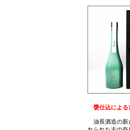
甕仕込による
油長酒造の新た
れられた古の奈