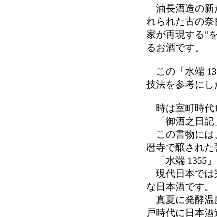
油長酒造の新た
れられた古の奈
家が再現する”
るお酒です。
この「水端 1
技法を参考にし
時は室町時代1
「御酒之日記
この書物には、
暦寺で醸された
「水端 1355
現代日本では完
な日本酒です。
真夏に発酵温度
戸時代に日本酒