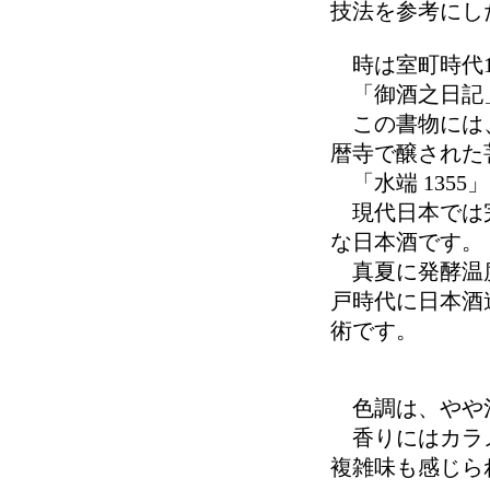
技法を参考にし
時は室町時代1
「御酒之日記
この書物には、
暦寺で醸された
「水端 1355
現代日本では完
な日本酒です。
真夏に発酵温度
戸時代に日本酒
術です。
色調は、やや
香りにはカラメ
複雑味も感じら