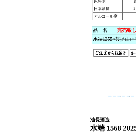
原料米
日本酒度
アルコール度
品 名
完売致
水端1355×菩提山正暦寺
油長酒造
水端 1568 202