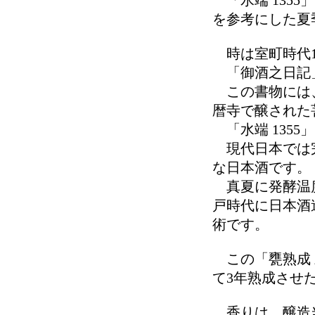
「水端 135
を参考にした夏
時は室町時代1
「御酒之日記
この書物には、
暦寺で醸された
「水端 1355
現代日本では完
な日本酒です。
真夏に発酵温度
戸時代に日本酒
術です。
この「甕熟成 三
て3年熟成させ
香りは、醸造当