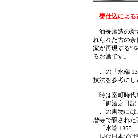
甕仕込による
油長酒造の新た
れられた古の奈
家が再現する”
るお酒です。
この「水端 1
技法を参考にし
時は室町時代1
「御酒之日記
この書物には、
暦寺で醸された
「水端 1355
現代日本では完