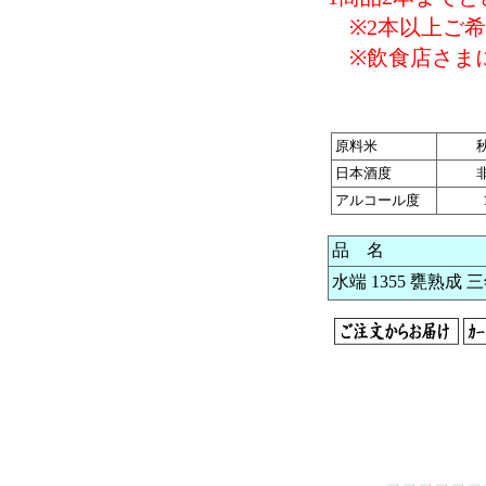
※2本以上ご希
※飲食店さまに
原料米
日本酒度
アルコール度
品 名
水端 1355 甕熟成 三