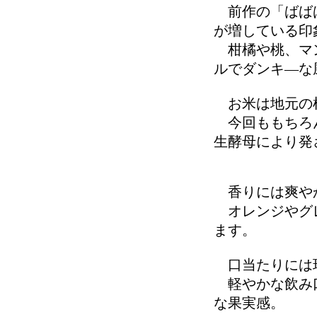
前作の「ばばば
が増している印
柑橘や桃、マン
ルでダンキ―な
お米は地元の
今回ももちろん
生酵母により発
香りには爽や
オレンジやグレ
ます。
口当たりには
軽やかな飲み口
な果実感。