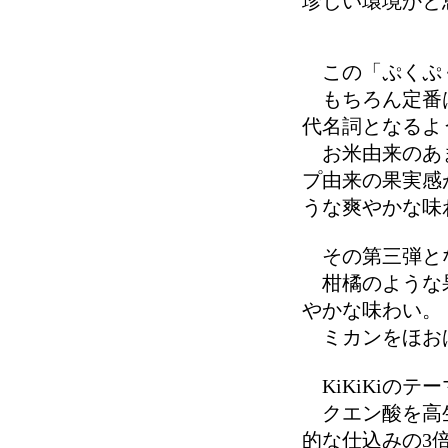
珍しい環境かと
この「ぷくぷく
もちろん定番は
代名詞となるよ
お米由来のあま
プ由来の果実感
うな爽やかな味
その第三弾となる
柑橘のような果
やかな味わい。
ミカンをほおば
KiKiKiのテ
クエン酸を高生
的な仕込みの3