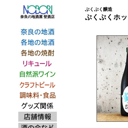
ぷくぷく醸造
ぷくぷくホップ S
奈良の地酒屋 登酒店