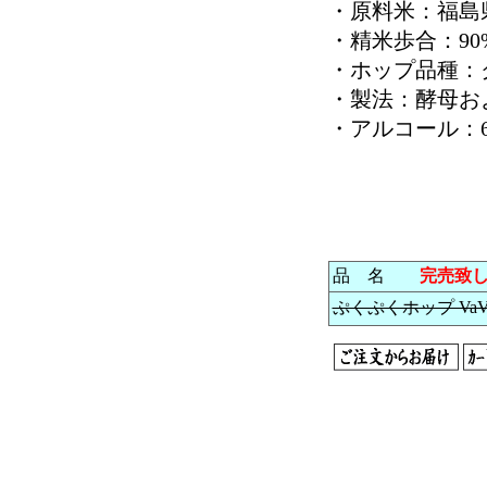
・原料米：福島
・精米歩合：90
・ホップ品種：
・製法：酵母および
・アルコール：
品 名
完売致
ぷくぷくホップ VaVaV