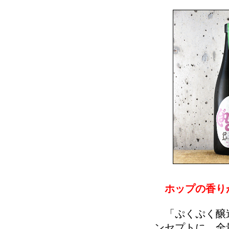
ホップの香りが
「ぷくぷく醸造
ンセプトに、全