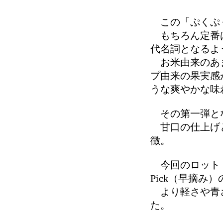
この「ぷくぷく
もちろん定番は
代名詞となるよ
お米由来のあま
プ由来の果実感
うな爽やかな味
その第一弾となる
甘口の仕上げと
徴。
今回のロット（20
Pick（早摘み
より軽さや青さ
た。