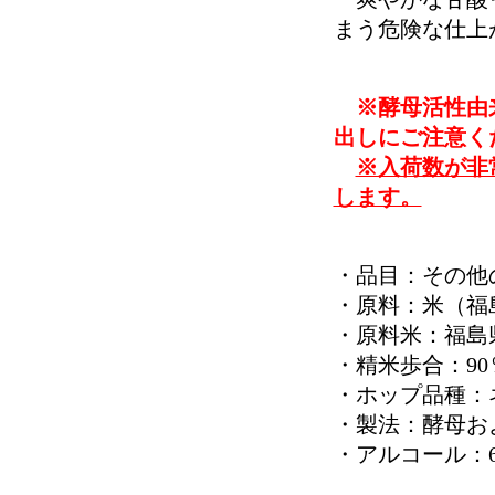
まう危険な仕上
※酵母活性由
出しにご注意く
※入荷数が非
します。
・品目：その他
・原料：米（福
・原料米：福島
・精米歩合：90
・ホップ品種：ネルソ
・製法：酵母および
・アルコール：