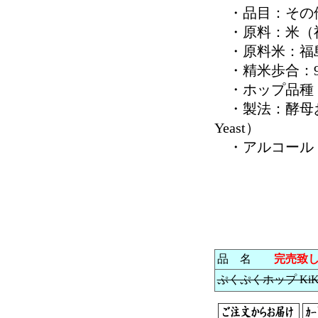
・品目：その
・原料：米（福
・原料米：福島
・精米歩合：9
・ホップ品種
・製法：酵母およ
Yeast）
・アルコール：
品 名
完売致
ぷくぷくホップ KiKiK