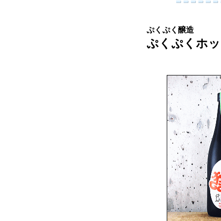
ぷくぷく醸造
ぷくぷくホップ K