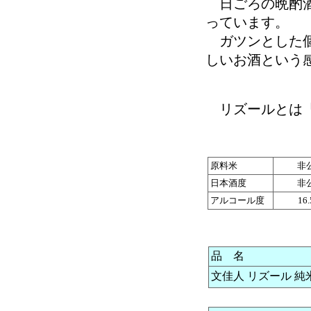
日ごろの晩酌酒
っています。
ガツンとした個
しいお酒という
リズールとは「
原料米
非
日本酒度
非
アルコール度
16
品 名
文佳人 リズール 純米吟