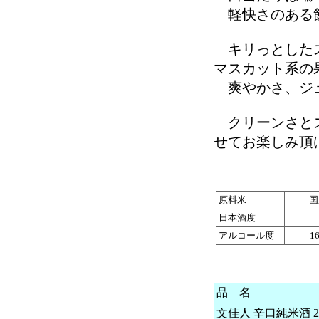
軽快さのある飲
キリっとしたス
マスカット系の
爽やかさ、ジュ
クリーンさとス
せてお楽しみ頂
原料米
国
日本酒度
アルコール度
1
品 名
文佳人 辛口純米酒 20