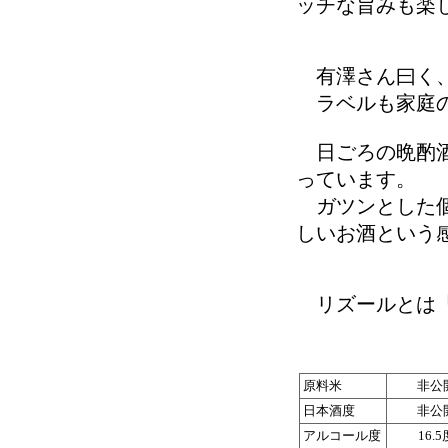
ッチな旨みも楽
有澤さん曰く、
ラベルも家庭の
日ごろの晩酌酒
っています。
ガツンとした個
しいお酒という
リズールとは「
原料米
非公
日本酒度
非公
アルコール度
16.5