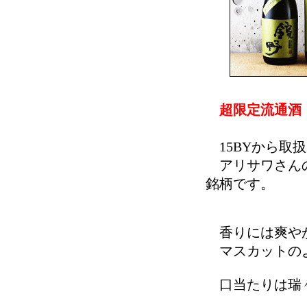
超限定流通酒
15BYから取
アリサワさんの
銘柄です。
香りには爽や
マスカットのよ
口当たりは瑞々