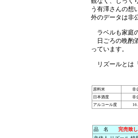
観なく、じっく
う有澤さんの想
外のデータは非
ラベルも家庭の
日ごろの晩酌酒
っています。
リズールとは「
原料米
非
日本酒度
非
アルコール度
16
品 名
完売致し