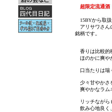
超限定流通酒
15BYから取
アリサワさんの
銘柄です。
香りは比較的
ほのかに爽や
口当たりは瑞々
少々甘やかさを
爽やかなラムネ
リッチながらも
飲み心地良く、