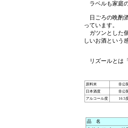
ラベルも家庭の
日ごろの晩酌酒
っています。
ガツンとした個
しいお酒という
リズールとは「
原料米
非公
日本酒度
非公
アルコール度
16.5
品 名