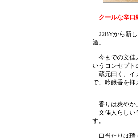
クールな辛口
22BYから新
酒。
今までの文佳人
いうコンセプト
蔵元曰く、イメ
で、吟醸香を抑
香りは爽やか
文佳人らしいラ
す。
口当たりは瑞々