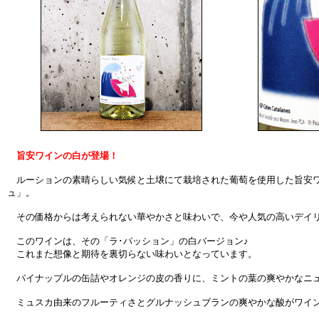
旨安ワインの白が登場！
ルーションの素晴らしい気候と土壌にて栽培された葡萄を使用した旨安ワ
ュ」。
その価格からは考えられない華やかさと味わいで、今や人気の高いデイ
このワインは、その「ラ･パッション」の白バージョン♪
これまた想像と期待を裏切らない味わいとなっています。
パイナップルの缶詰やオレンジの皮の香りに、ミントの葉の爽やかなニ
ミュスカ由来のフルーティさとグルナッシュブランの爽やかな酸がワイン