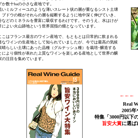
ずか数十haの小さな産地です。
いミルフィーユのような薄いスレート状の層が重なるシスト土壌
、ブドウの根がそれらの層を縦断するように地中深く伸びていき、
分などのミネラルを豊富に吸収するわけです。そのうえ、水はけが
常によい火山跡地という世界屈指の畑となっています。
こはフランス最古のワイン産地で、もともとは日常的に飲まれる
軽なワインの生産地として知られていましたが、今では最高の気候
素晴らしい土壌にあった品種（グルナッシュ種）を栽培･醸造する
とにより個性が表れた上質なワインを楽しめる産地として世界の醸
家の注目を集めています。
←←←
Real 
200
特集「3000円以
旨安大賞
に選ば