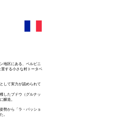
ン地区にある、ペルピニ
位置する小さな村トータベ
として実力が認められて
穫したブドウ（グルナッ
に醸造。
姿勢から「ラ・パッショ
た。