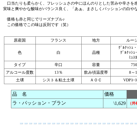
口当たりも柔らかく、フレッシュさの中にほんのりとした苦みや辛さを感
実味と爽やかな酸味がバランス良く、「あぁ、まさしくパッションの白や
価格も赤と同じでリーズナブル♪
この価格でこの味は反則です（笑）
原産国
フランス
地方
ルー
ｸﾞﾙﾅｯｼｭ
色
白
品種
ｸﾞﾙﾅｯｼｭ
ﾐｭｽ
タイプ
辛口
容量
75
アルコール度数
13％
飲み頃温度帯
8～
土壌
シスト＆粘土土壌
ＡＯＣ
VDPｺｰﾄ
品 名
価格
ラ・パッション・ブラン
\1,629
（外