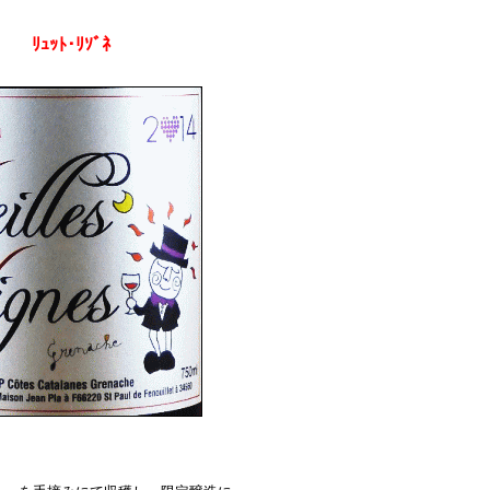
14
ﾘｭｯﾄ･ﾘｿﾞﾈ