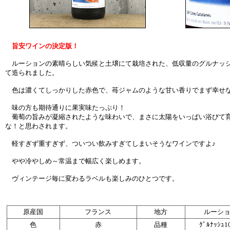
旨安ワインの決定版！
ルーションの素晴らしい気候と土壌にて栽培された、低収量のグルナッシ
て造られました。
色は濃くてしっかりした赤色で、苺ジャムのような甘い香りでまず幸せな
味の方も期待通りに果実味たっぷり！
葡萄の旨みが凝縮されたような味わいで、まさに太陽をいっぱい浴びて育
な！と思わされます。
軽すぎず重すぎず、ついつい飲みすぎてしまいそうなワインですよ♪
やや冷やしめ～常温まで幅広く楽しめます。
ヴィンテージ毎に変わるラベルも楽しみのひとつです。
原産国
フランス
地方
ルーシ
色
赤
品種
ｸﾞﾙﾅｯｼｭ