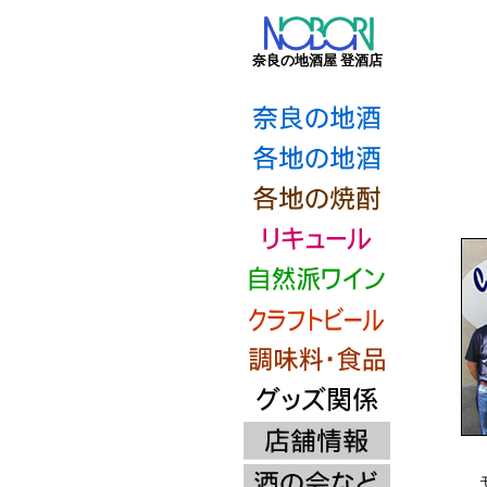
奈良の地酒屋 登酒店
モ