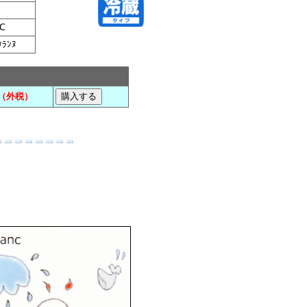
℃
ﾀﾗﾝﾇ
（外税）