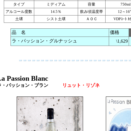
タイプ
ミディアム
容量
750ml
アルコール度数
14.5％
飲み頃温度帯
12～16
土壌
シスト土壌
ＡＯＣ
VDPｺｰﾄ ｶ
品 名
価格
ラ・パッション・グルナッシュ
\1,629
a Passion Blanc
ラ・パッション・ブラン
リュット・リゾネ