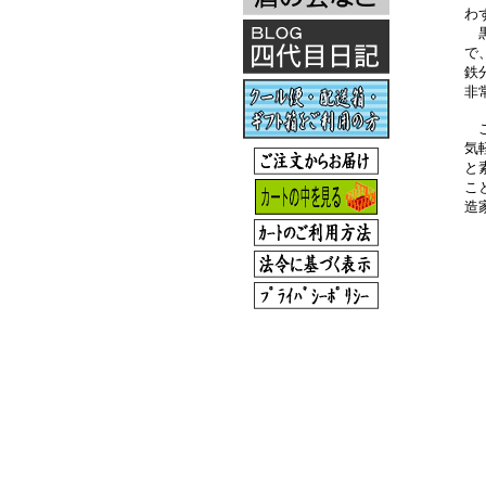
わ
黒
で
鉄
非
こ
気
と
こ
造