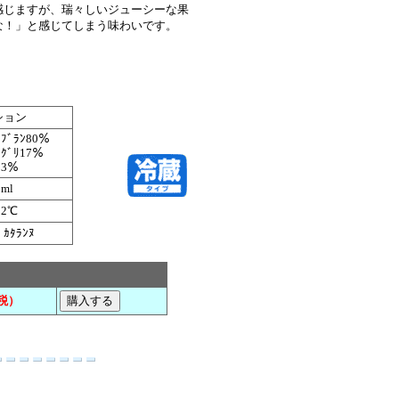
じますが、瑞々しいジューシーな果
な！」と感じてしまう味わいです。
ション
・ﾌﾞﾗﾝ80％
･ｸﾞﾘ17％
ｶ3％
0ml
12℃
 ｶﾀﾗﾝﾇ
税）